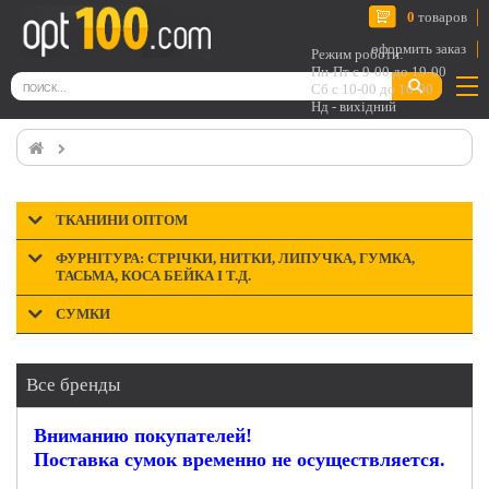
0
товаров
оформить заказ
Режим роботи:
Пн-Пт с 9-00 до 19-00
Сб с 10-00 до 16-00
Нд - вихідний
ТКАНИНИ ОПТОМ
ФУРНІТУРА: СТРІЧКИ, НИТКИ, ЛИПУЧКА, ГУМКА,
ТАСЬМА, КОСА БЕЙКА І Т.Д.
СУМКИ
Все бренды
Вниманию покупателей!
Поставка сумок временно не осуществляется.