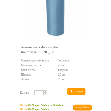
Атласная лента 20 см голубая
Код товара: AL 200_12
Страна производитель
Украина
Материал ленты
атлас
Цвет ленты
голубой
Ширина
20 см
Длина
20 м
Под заказ
Кол-во
Цена
364.50 грн. / бобин
от 10 бобин
подробнее
Цена
384.75
грн.
/ бобин