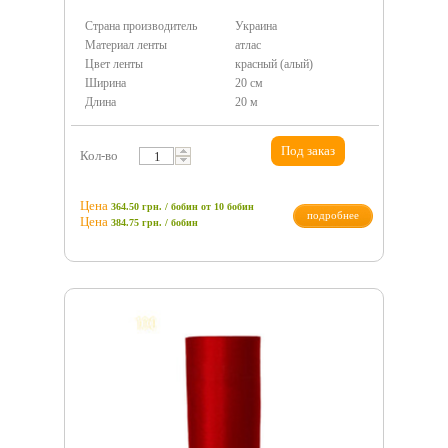
Страна производитель
Украина
Материал ленты
атлас
Цвет ленты
красный (алый)
Ширина
20 см
Длина
20 м
Под заказ
Кол-во
Цена
364.50 грн. / бобин
от 10 бобин
подробнее
Цена
384.75
грн.
/ бобин