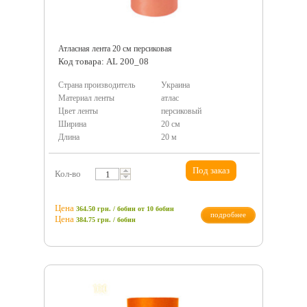
Атласная лента 20 см персиковая
Код товара: AL 200_08
Страна производитель
Украина
Материал ленты
атлас
Цвет ленты
персиковый
Ширина
20 см
Длина
20 м
Под заказ
Кол-во
Цена
364.50 грн. / бобин
от 10 бобин
подробнее
Цена
384.75
грн.
/ бобин