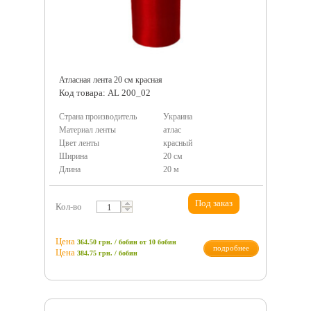
Атласная лента 20 см красная
Код товара: AL 200_02
Страна производитель
Украина
Материал ленты
атлас
Цвет ленты
красный
Ширина
20 см
Длина
20 м
Под заказ
Кол-во
Цена
364.50 грн. / бобин
от 10 бобин
подробнее
Цена
384.75
грн.
/ бобин