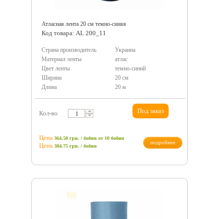
Атласная лента 20 см темно-синяя
Код товара: AL 200_11
Страна производитель
Украина
Материал ленты
атлас
Цвет ленты
темно-синий
Ширина
20 см
Длина
20 м
Под заказ
Кол-во
Цена
364.50 грн. / бобин
от 10 бобин
подробнее
Цена
384.75
грн.
/ бобин