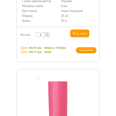
Страна производитель
Украина
Материал ленты
атлас
Цвет ленты
темно-бордовый
Ширина
20 см
Длина
20 м
Под заказ
Кол-во
Цена
364.50 грн. / бобин
от 10 бобин
подробнее
Цена
384.75
грн.
/ бобин