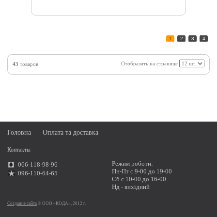
1
2
3
4
Отобразить на странице
43
товаров
Головна
Оплата та доставка
Контакты
Режим роботи:
066-118-98-96
Пн-Пт с 9-00 до 19-00
096-110-64-65
Сб с 10-00 до 16-00
Нд - вихідний
Создание сайта
© ООО «КОДА», 2012 г.