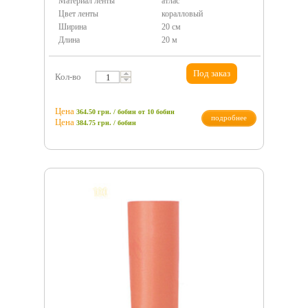
Материал ленты
атлас
Цвет ленты
коралловый
Ширина
20 см
Длина
20 м
Под заказ
Кол-во
Цена
364.50 грн. / бобин
от 10 бобин
подробнее
Цена
384.75
грн.
/ бобин