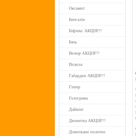
Оксамит
Бенгалін
Біфлекс АКЦІЯ!!!
Бязь
Велюр АКЦІЯ!!!
Віскоза
Габардин АКЦІЯ!!!
Гіпюр
Голограма
Дайвінг
Двонитка АКЦІЯ!!!
Домоткане полотно