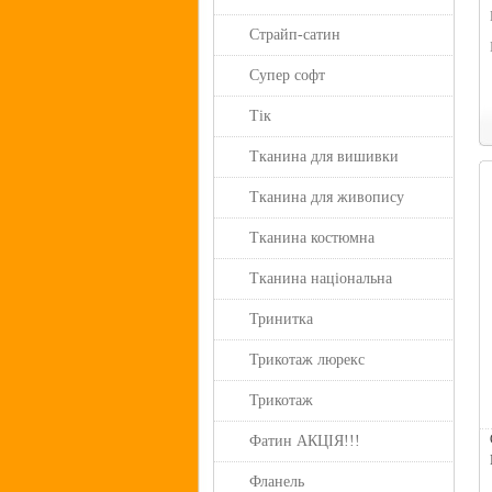
Страйп-сатин
Супер софт
Тік
Тканина для вишивки
Тканина для живопису
Тканина костюмна
Тканина національна
Тринитка
Трикотаж люрекс
Трикотаж
Фатин АКЦІЯ!!!
Фланель