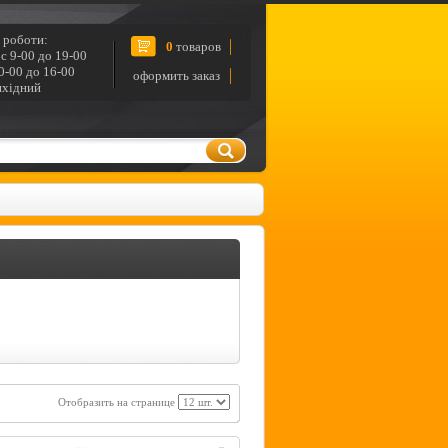
 роботи:
0
товаров
с 9-00 до 19-00
0-00 до 16-00
оформить заказ
ихідний
Отобразить на странице