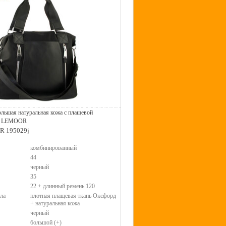
льшая натуральная кожа с плащевой
ая LEMOOR
MR 195029j
комбинированный
44
черный
35
22 + длинный ремень 120
ла
плотная плащевая ткань Оксфорд
+ натуральная кожа
черный
большой (+)