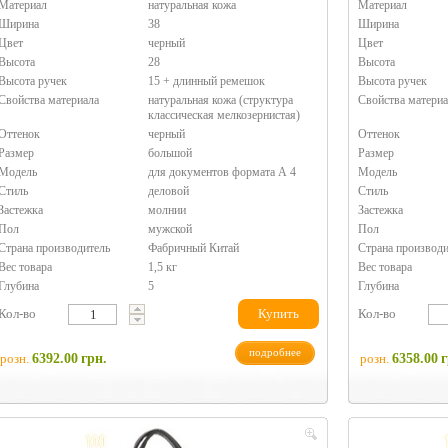
Материал
натуральная кожа
Материал
Ширина
38
Ширина
Цвет
черный
Цвет
Высота
28
Высота
Высота ручек
15 + длинный ремешок
Высота ручек
Свойства материала
натуральная кожа (структура
Свойства материа
классическая мелкозернистая)
Оттенок
черный
Оттенок
Размер
большой
Размер
Модель
для документов формата А 4
Модель
Стиль
деловой
Стиль
Застежка
молнии
Застежка
Пол
мужской
Пол
Страна производитель
Фабричный Китай
Страна производи
Вес товара
1,5 кг
Вес товара
Глубина
5
Глубина
Кол-во
Купить
Кол-во
подробнее
розн.
6392.00
грн.
розн.
6358.00
г