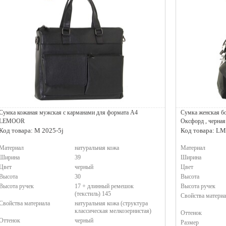
Сумка кожаная мужская с карманами для формата А4
Сумка женская бо
LEMOOR
Оксфорд , черн
Код товара: M 2025-5j
Код товара: L
Материал
натуральная кожа
Материал
Ширина
39
Ширина
Цвет
черный
Цвет
Высота
30
Высота
Высота ручек
17 + длинный ремешок
Высота ручек
(текстиль) 145
Свойства материа
Свойства материала
натуральная кожа (структура
классическая мелкозернистая)
Оттенок
Оттенок
черный
Размер