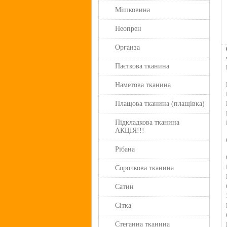
Мішковина
Неопрен
Органза
Паєткова тканина
Наметова тканина
Плащова тканина (плащівка)
Підкладкова тканина
АКЦІЯ!!!
Рібана
Сорочкова тканина
Сатин
Сітка
Стеганна тканина