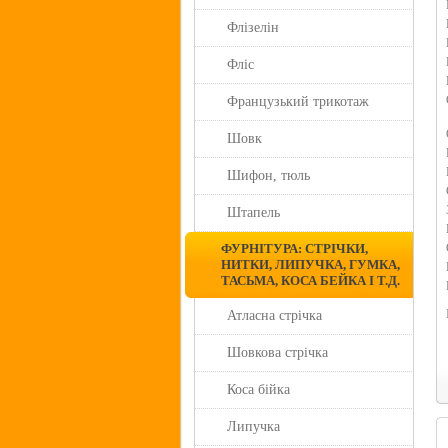
Флізелін
Фліс
Французький трикотаж
Шовк
Шифон, тюль
Штапель
ФУРНІТУРА: СТРІЧКИ,
НИТКИ, ЛИПУЧКА, ГУМКА,
ТАСЬМА, КОСА БЕЙКА І Т.Д.
Атласна стрічка
Шовкова стрічка
Коса бійка
Липучка