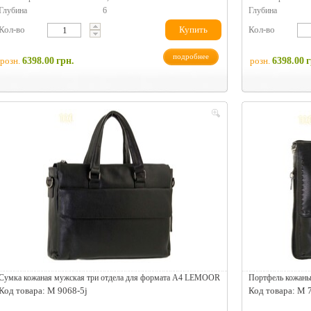
Глубина
6
Глубина
Кол-во
Купить
Кол-во
подробнее
розн.
6398.00
грн.
розн.
6398.00
г
Сумка кожаная мужская три отдела для формата А4 LEMOOR
Портфель кожан
Код товара: M 9068-5j
Код товара: M 