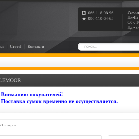
Режим
066-118-98-96
Пн-Пт 
096-110-64-65
Сб с 1
Нд - в
ки
Статті
Контакти
LEMOOR
Вниманию покупателей!
Поставка сумок временно не осуществляется.
53
товаров