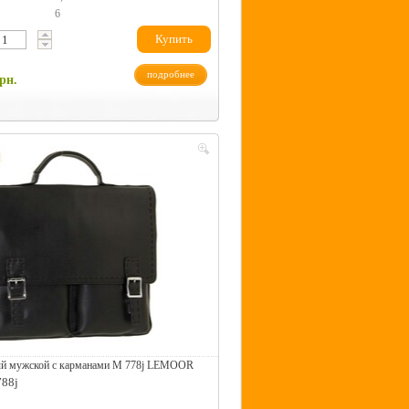
6
Купить
подробнее
рн.
ый мужской с карманами M 778j LEMOOR
788j