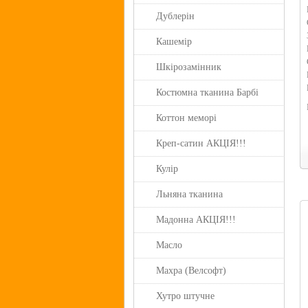
Дублерін
Кашемір
Шкірозамінник
Костюмна тканина Барбі
Коттон меморі
Креп-сатин АКЦІЯ!!!
Кулір
Льняна тканина
Мадонна АКЦІЯ!!!
Масло
Махра (Велсофт)
Хутро штучне