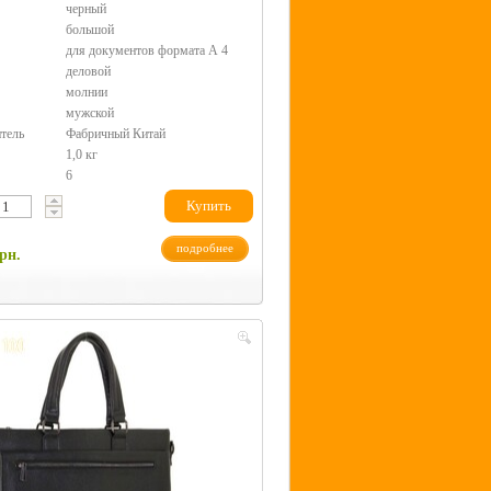
черный
большой
для документов формата А 4
деловой
молнии
мужской
тель
Фабричный Китай
1,0 кг
6
Купить
подробнее
рн.