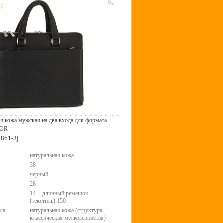
я кожа мужская на два входа для формата
OOR
8861-3j
натуральная кожа
38
черный
28
14 + длинный ремешок
(текстиль) 150
ла
натуральная кожа (структура
классическая мелкозернистая)