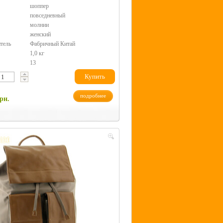
шоппер
повседневный
молнии
женский
тель
Фабричный Китай
1,0 кг
13
Купить
подробнее
рн.