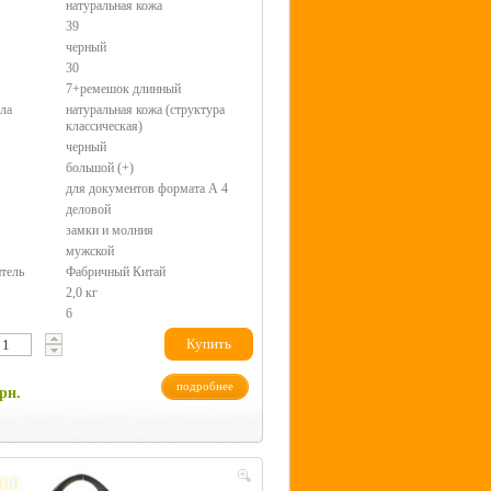
натуральная кожа
39
черный
30
7+ремешок длинный
ла
натуральная кожа (структура
классическая)
черный
большой (+)
для документов формата А 4
деловой
замки и молния
мужской
тель
Фабричный Китай
2,0 кг
6
Купить
подробнее
рн.