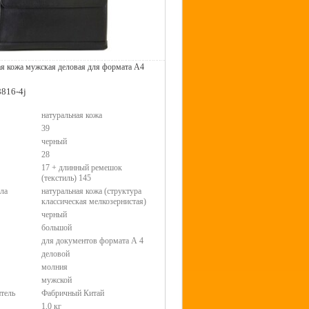
ая кожа мужская деловая для формата А4
8816-4j
натуральная кожа
39
черный
28
17 + длинный ремешок
(текстиль) 145
ла
натуральная кожа (структура
классическая мелкозернистая)
черный
большой
для документов формата А 4
деловой
молния
мужской
тель
Фабричный Китай
1,0 кг