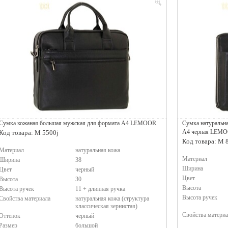
Сумка кожаная большая мужская для формата А4 LEMOOR
Сумка натуральна
А4 черная LEM
Код товара: M 5500j
Код товара: M 
Материал
натуральная кожа
Материал
Ширина
38
Ширина
Цвет
черный
Цвет
Высота
30
Высота
Высота ручек
11 + длинная ручка
Высота ручек
Свойства материала
натуральная кожа (структура
классическая зернистая)
Свойства материа
Оттенок
черный
Размер
большой