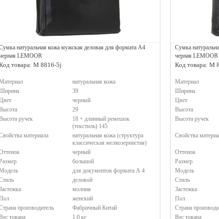
Сумка натуральная кожа мужская деловая для формата А4
Сумка натуральн
черная LEMOOR
черная LEMOOR
Код товара: M 8816-5j
Код товара: M 
Материал
натуральная кожа
Материал
Ширина
39
Ширина
Цвет
черный
Цвет
Высота
29
Высота
Высота ручек
18 + длинный ремешок
Высота ручек
(текстиль) 145
Свойства материала
натуральная кожа (структура
Свойства материа
классическая мелкозернистая)
Оттенок
черный
Оттенок
Размер
большой
Размер
Модель
для документов формата А 4
Модель
Стиль
деловой
Стиль
Застежка
молния
Застежка
Пол
женский
Пол
Страна производитель
Фабричный Китай
Страна производи
Вес товара
1,0 кг
Вес товара