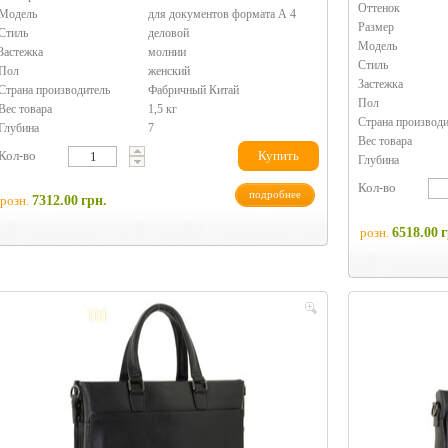
Оттенок
Модель
для документов формата А 4
Размер
Стиль
деловой
Модель
Застежка
молнии
Стиль
Пол
женский
Застежка
Страна производитель
Фабричный Китай
Пол
Вес товара
1,5 кг
Страна производи
Глубина
7
Вес товара
Кол-во
Купить
Глубина
Кол-во
подробнее
розн.
7312.00
грн.
розн.
6518.00
г