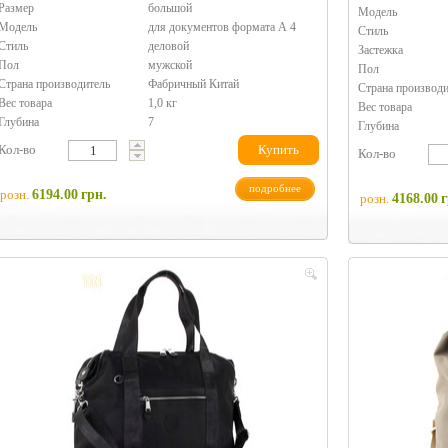
Размер
большой
Модель
Модель
для документов формата А 4
Стиль
Стиль
деловой
Застежка
Пол
мужской
Пол
Страна производитель
Фабричный Китай
Страна производи
Вес товара
1,0 кг
Вес товара
Глубина
7
Глубина
Кол-во
Купить
Кол-во
подробнее
розн.
6194.00
грн.
розн.
4168.00
г