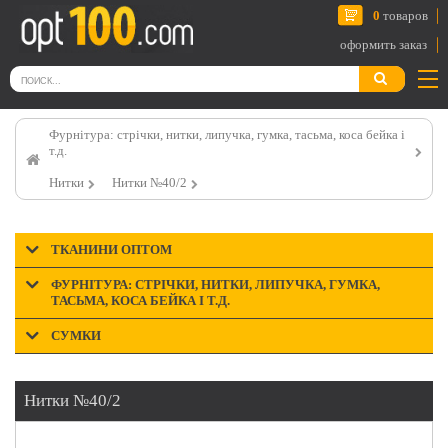
0
товаров
оформить заказ
Фурнітура: стрічки, нитки, липучка, гумка, тасьма, коса бейка і
т.д.
Нитки
Нитки №40/2
ТКАНИНИ ОПТОМ
ФУРНІТУРА: СТРІЧКИ, НИТКИ, ЛИПУЧКА, ГУМКА,
ТАСЬМА, КОСА БЕЙКА І Т.Д.
СУМКИ
Нитки №40/2