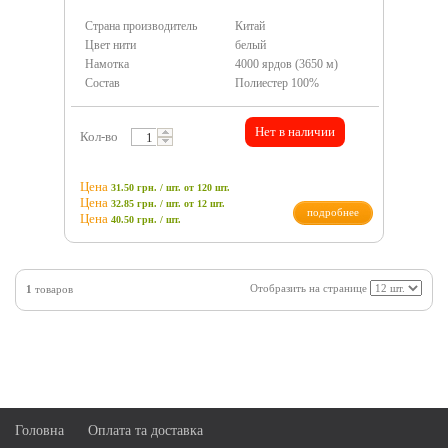
Страна производитель
Китай
Цвет нити
белый
Намотка
4000 ярдов (3650 м)
Состав
Полиестер 100%
Нет в наличии
Кол-во
Цена
31.50 грн. / шт.
от 120 шт.
Цена
32.85 грн. / шт.
от 12 шт.
подробнее
Цена
40.50
грн.
/ шт.
Отобразить на странице
1
товаров
Головна
Оплата та доставка