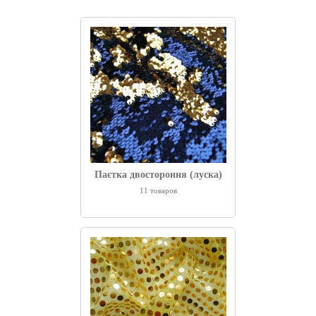
Паєтка двостороння (луска)
11 товаров