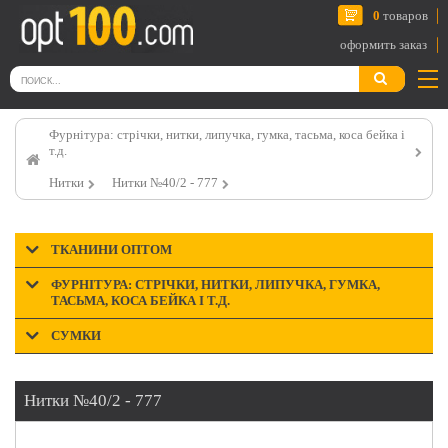
0
товаров
оформить заказ
Фурнітура: стрічки, нитки, липучка, гумка, тасьма, коса бейка і
т.д.
Нитки
Нитки №40/2 - 777
ТКАНИНИ ОПТОМ
ФУРНІТУРА: СТРІЧКИ, НИТКИ, ЛИПУЧКА, ГУМКА,
ТАСЬМА, КОСА БЕЙКА І Т.Д.
СУМКИ
Нитки №40/2 - 777