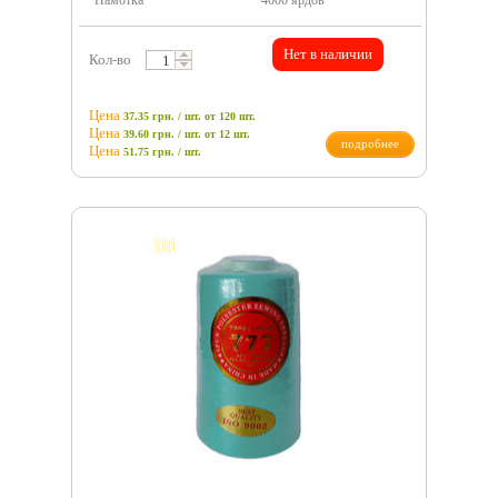
Намотка
4000 ярдов
Нет в наличии
Кол-во
Цена
37.35 грн. / шт.
от 120 шт.
Цена
39.60 грн. / шт.
от 12 шт.
подробнее
Цена
51.75
грн.
/ шт.