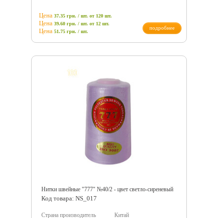
Цена
37.35 грн. / шт.
от 120 шт.
Цена
39.60 грн. / шт.
от 12 шт.
подробнее
Цена
51.75
грн.
/ шт.
Нитки швейные "777" №40/2 - цвет светло-сиреневый
Код товара: NS_017
Страна производитель
Китай