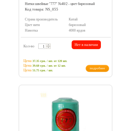
Нитки швейные "777" №40/2 - цвет бирюзовый
Код товара: NS_055
Страна производитель
Китай
Цвет нити
бирюзовый
Намотка
4000 ярдов
Нет в наличии
Кол-во
Цена
37.35 грн. / шт.
от 120 шт.
Цена
39.60 грн. / шт.
от 12 шт.
подробнее
Цена
51.75
грн.
/ шт.