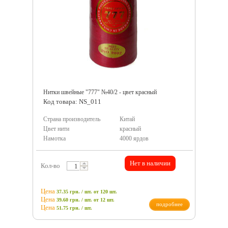
Нитки швейные "777" №40/2 - цвет красный
Код товара: NS_011
Страна производитель
Китай
Цвет нити
красный
Намотка
4000 ярдов
Нет в наличии
Кол-во
Цена
37.35 грн. / шт.
от 120 шт.
Цена
39.60 грн. / шт.
от 12 шт.
подробнее
Цена
51.75
грн.
/ шт.