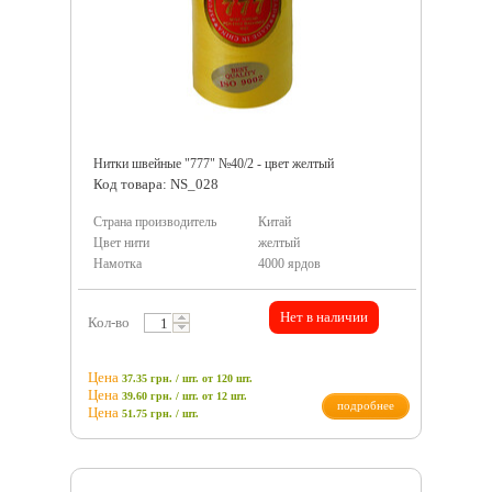
Нитки швейные "777" №40/2 - цвет желтый
Код товара: NS_028
Страна производитель
Китай
Цвет нити
желтый
Намотка
4000 ярдов
Нет в наличии
Кол-во
Цена
37.35 грн. / шт.
от 120 шт.
Цена
39.60 грн. / шт.
от 12 шт.
подробнее
Цена
51.75
грн.
/ шт.