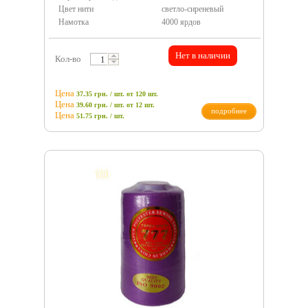
Цвет нити
светло-сиреневый
Намотка
4000 ярдов
Нет в наличии
Кол-во
Цена
37.35 грн. / шт.
от 120 шт.
Цена
39.60 грн. / шт.
от 12 шт.
подробнее
Цена
51.75
грн.
/ шт.