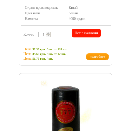
Страна производитель
Китай
Цвет нити
белый
Намотка
4000 ярдов
Нет в наличии
Кол-во
Цена
37.35 грн. / шт.
от 120 шт.
Цена
39.60 грн. / шт.
от 12 шт.
подробнее
Цена
51.75
грн.
/ шт.