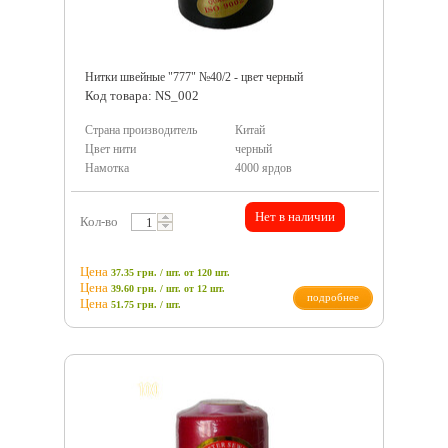
Нитки швейные "777" №40/2 - цвет черный
Код товара: NS_002
Страна производитель
Китай
Цвет нити
черный
Намотка
4000 ярдов
Нет в наличии
Кол-во
Цена
37.35 грн. / шт.
от 120 шт.
Цена
39.60 грн. / шт.
от 12 шт.
подробнее
Цена
51.75
грн.
/ шт.