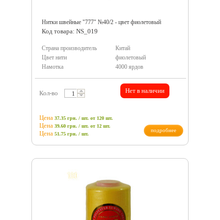
Нитки швейные "777" №40/2 - цвет фиолетовый
Код товара: NS_019
Страна производитель
Китай
Цвет нити
фиолетовый
Намотка
4000 ярдов
Нет в наличии
Кол-во
Цена
37.35 грн. / шт.
от 120 шт.
Цена
39.60 грн. / шт.
от 12 шт.
подробнее
Цена
51.75
грн.
/ шт.