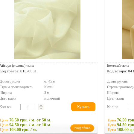
Айвори (молоко) тюль
Бежевый тюль
Код товара: 01C-0031
Код товара: 04
Длина рулона
от 45 м
Длина рулона
Страна производитель
Китай
Страна производи
Ширина
3 м
Ширина
Цвет ткани
молочный
Цвет ткани
Кол-во
Купить
Кол-во
Цена
76.50 грн. / м.
от 50 м.
Цена
76.50 грн
Цена
94.50 грн. / м.
от 10 м.
Цена
94.50 грн
подробнее
Цена
108.00
грн.
/ м.
Цена
108.00
гр