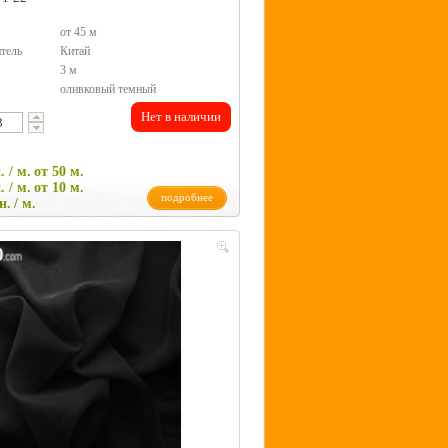
от 45 м
тель
Китай
3 м
оливковый темный
Нет в наличии
. / м.
от 50 м.
. / м.
от 10 м.
подробнее
н.
/ м.