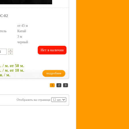
1C-02
от 45 м
тель
Китай
3 м
черный
Нет в наличии
. / м.
от 50 м.
. / м.
от 10 м.
подробнее
н.
/ м.
1
2
3
Отобразить на странице