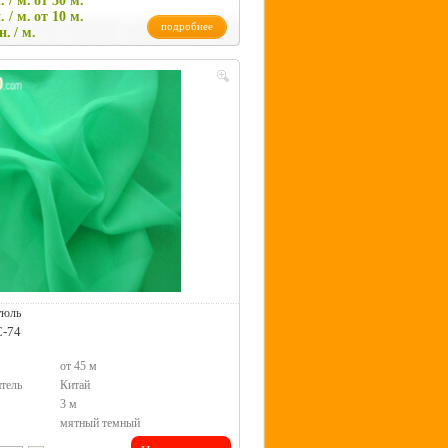
. / м.
от 50 м.
. / м.
от 10 м.
подробнее
н.
/ м.
тюль
C-74
от 45 м
тель
Китай
3 м
мятный темный