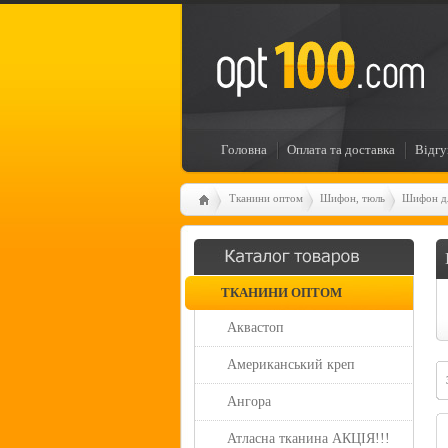
Головна
Оплата та доставка
Відгу
Тканини оптом
Шифон, тюль
Шифон дл
ТКАНИНИ ОПТОМ
Аквастоп
Американський креп
Ангора
Атласна тканина АКЦІЯ!!!