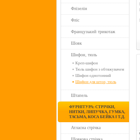
Флізелін
Фліс
Французький трикотаж
Шовк
Шифон, тюль
Креп-шифон
Тюль шифон з обтяжувачем
Шифон однотонний
Шифон для штор, тюль
Штапель
ФУРНІТУРА: СТРІЧКИ,
НИТКИ, ЛИПУЧКА, ГУМКА,
ТАСЬМА, КОСА БЕЙКА І Т.Д.
Атласна стрічка
Шовкова стрічка