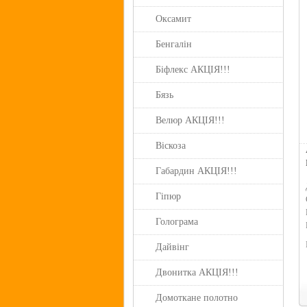
Оксамит
Бенгалін
Біфлекс АКЦІЯ!!!
Бязь
Велюр АКЦІЯ!!!
Віскоза
Габардин АКЦІЯ!!!
Гіпюр
Голограма
Дайвінг
Двонитка АКЦІЯ!!!
Домоткане полотно