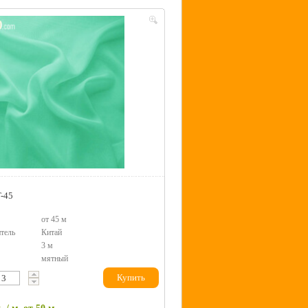
T-45
от 45 м
тель
Китай
3 м
мятный
Купить