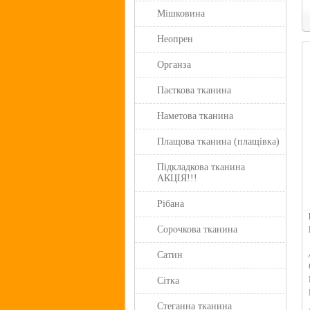
Мішковина
Неопрен
Органза
Паєткова тканина
Наметова тканина
Плащова тканина (плащівка)
Підкладкова тканина
АКЦІЯ!!!
Рібана
Сорочкова тканина
Сатин
Сітка
Стеганна тканина