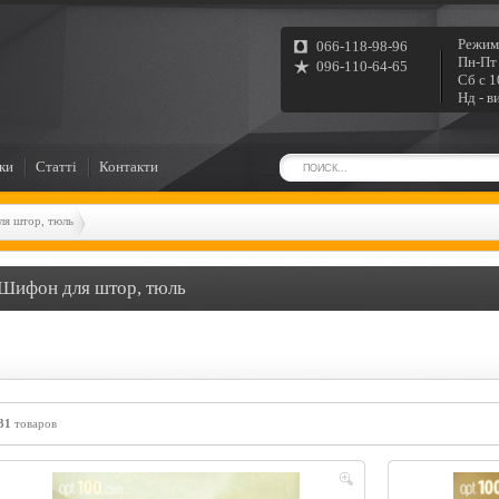
Режим
066-118-98-96
Пн-Пт 
096-110-64-65
Сб с 1
Нд - в
ки
Статті
Контакти
я штор, тюль
Шифон для штор, тюль
31
товаров