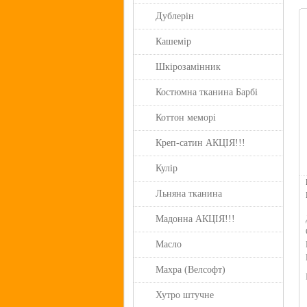
Дублерін
Кашемір
Шкірозамінник
Костюмна тканина Барбі
Коттон меморі
Креп-сатин АКЦІЯ!!!
Кулір
Льняна тканина
Мадонна АКЦІЯ!!!
Масло
Махра (Велсофт)
Хутро штучне