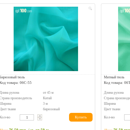
Бирюзовый тюль
Мятный тюль
Код товара: 06C-55
Код товара: 06
Длина рулона
от 45 м
Длина рулона
Страна производитель
Китай
Страна производи
Ширина
3 м
Ширина
Цвет ткани
бирюзовый
Цвет ткани
Кол-во
Купить
Кол-во