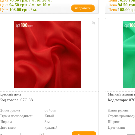
Цена
76.50 грн. / м.
от 50 м.
Цена
76.50 грн
Цена
94.50 грн. / м.
от 10 м.
Цена
94.50 грн
подробнее
Цена
108.00
грн.
/ м.
Цена
108.00
гр
Красный тюль
Мятный темный 
Код товара: 07C-38
Код товара: 07
Длина рулона
от 45 м
Длина рулона
Страна производитель
Китай
Страна производи
Ширина
3 м
Ширина
Цвет ткани
красный
Цвет ткани