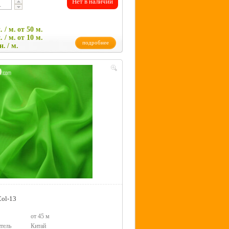
Нет в наличии
. / м.
от 50 м.
. / м.
от 10 м.
подробнее
н.
/ м.
Col-13
от 45 м
тель
Китай