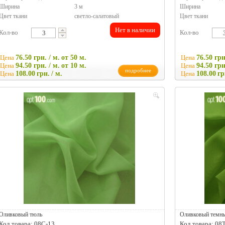
Ширина
3 м
Ширина
Цвет ткани
светло-салатовый
Цвет ткани
Нет в наличии
Кол-во
Кол-во
Цена
76.50 грн. / м.
от 50 м.
Цена
76.50 грн
Цена
94.50 грн. / м.
от 10 м.
Цена
94.50 грн
подробнее
Цена
108.00
грн.
/ м.
Цена
108.00
гр
Оливковый тюль
Оливковый темн
Код товара: 08C-13
Код товара: 08