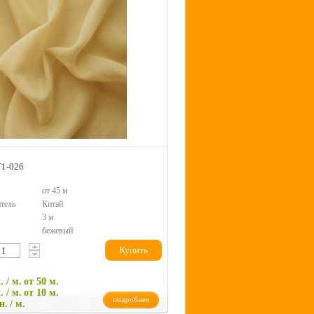
T1-026
от 45 м
тель
Китай
3 м
бежевый
Купить
. / м.
от 50 м.
. / м.
от 10 м.
подробнее
н.
/ м.