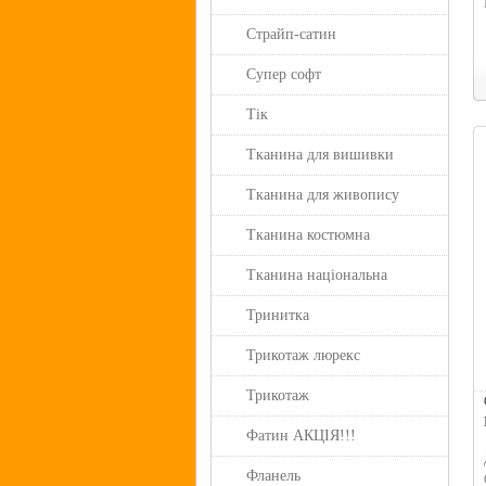
Страйп-сатин
Супер софт
Тік
Тканина для вишивки
Тканина для живопису
Тканина костюмна
Тканина національна
Тринитка
Трикотаж люрекс
Трикотаж
Фатин АКЦІЯ!!!
Фланель