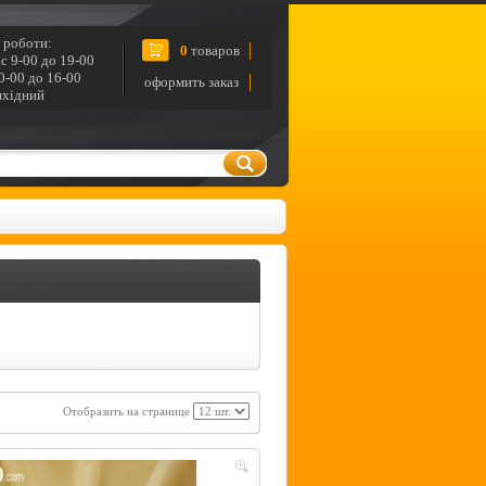
 роботи:
0
товаров
с 9-00 до 19-00
0-00 до 16-00
оформить заказ
ихідний
Отобразить на странице