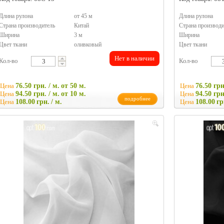
Длина рулона
от 45 м
Длина рулона
Страна производитель
Китай
Страна производи
Ширина
3 м
Ширина
Цвет ткани
оливковый
Цвет ткани
Нет в наличии
Кол-во
Кол-во
Цена
76.50 грн. / м.
от 50 м.
Цена
76.50 грн
Цена
94.50 грн. / м.
от 10 м.
Цена
94.50 грн
подробнее
Цена
108.00
грн.
/ м.
Цена
108.00
гр