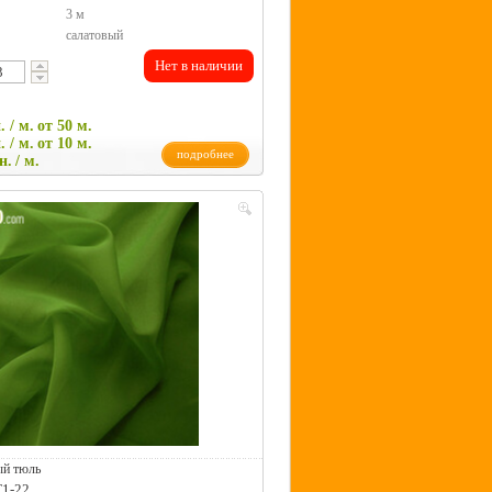
3 м
салатовый
Нет в наличии
. / м.
от 50 м.
. / м.
от 10 м.
подробнее
н.
/ м.
ый тюль
T1-22