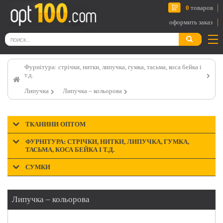
0
товаров
оформить заказ
Фурнітура: стрічки, нитки, липучка, гумка, тасьма, коса бейка і
т.д.
Липучка
Липучка – кольорова
ТКАНИНИ ОПТОМ
ФУРНІТУРА: СТРІЧКИ, НИТКИ, ЛИПУЧКА, ГУМКА,
ТАСЬМА, КОСА БЕЙКА І Т.Д.
СУМКИ
Липучка – кольорова