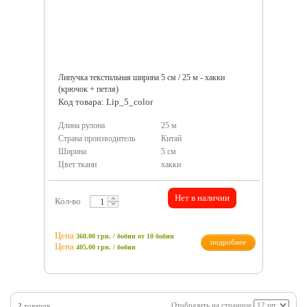
Липучка текстильная ширина 5 см / 25 м - хакки
(крючок + петля)
Код товара: Lip_5_color
Длина рулона
25 м
Страна производитель
Китай
Ширина
5 см
Цвет ткани
хакки
Нет в наличии
Кол-во
Цена
360.00 грн. / бобин
от 10 бобин
подробнее
Цена
405.00
грн.
/ бобин
Отобразить на странице
2
товаров