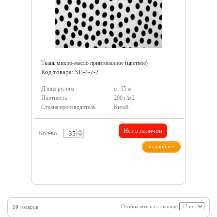
Ткань микро-масло принтованное (цветное)
Код товара: SH-4-7-2
Длина рулона
от 35 м
Плотность
200 г/м2
Страна производитель
Китай
Нет в наличии
Кол-во
подробнее
Отобразить на странице
10
товаров