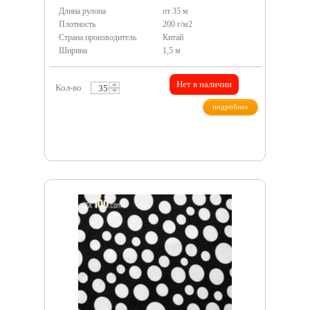
Длина рулона
от 35 м
Плотность
200 г/м2
Страна производитель
Китай
Ширина
1,5 м
Нет в наличии
Кол-во
подробнее