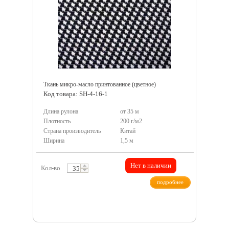
Ткань микро-масло принтованное (цветное)
Код товара: SH-4-16-1
Длина рулона
от 35 м
Плотность
200 г/м2
Страна производитель
Китай
Ширина
1,5 м
Нет в наличии
Кол-во
подробнее