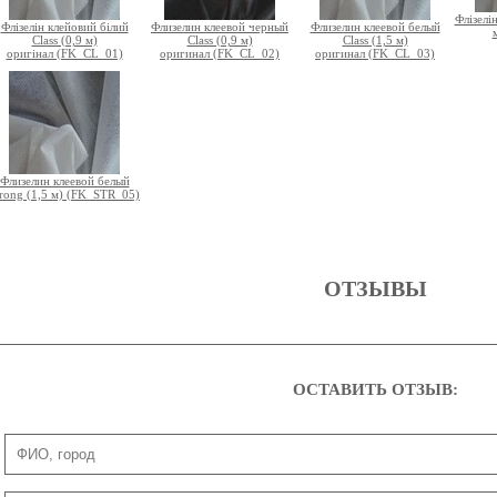
Флізелі
Флізелін клейовий білий
Флизелин клеевой черный
Флизелин клеевой белый
Class (0,9 м)
Class (0,9 м)
Class (1,5 м)
оригінал (FK_CL_01)
оригинал (FK_CL_02)
оригинал (FK_CL_03)
Флизелин клеевой белый
trong (1,5 м) (FK_STR_05)
ОТЗЫВЫ
ОСТАВИТЬ ОТЗЫВ: