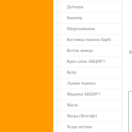
Дублерін
Кашемір
Шкірозамінник
Костюмна тканина Барбі
Коттон меморі
S
Креп-сатин АКЦІЯ!!!
Кулір
Льняна тканина
Мадонна АКЦІЯ!!!
Масло
Махра (Велсофт)
Хутро штучне