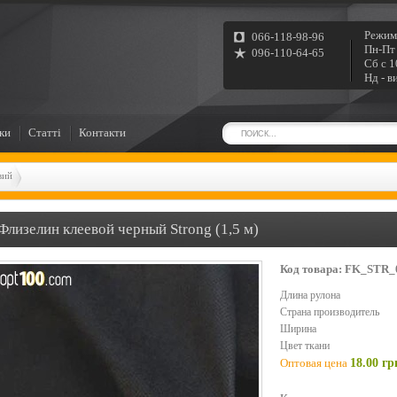
Режим
066-118-98-96
Пн-Пт 
096-110-64-65
Сб с 1
Нд - в
ки
Статті
Контакти
вий
Флизелин клеевой черный Strong (1,5 м)
Код товара: FK_STR_
Длина рулона
Страна производитель
Ширина
Цвет ткани
Оптовая цена
18.00 гр