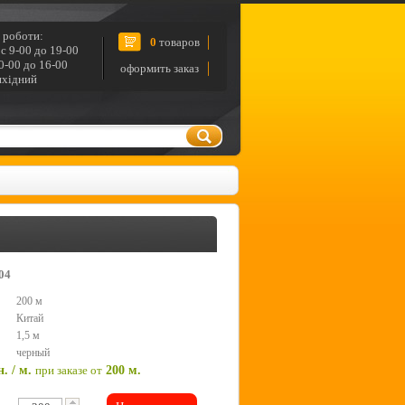
 роботи:
0
товаров
с 9-00 до 19-00
0-00 до 16-00
оформить заказ
ихідний
04
200 м
Китай
1,5 м
черный
н. / м.
при заказе от
200 м.