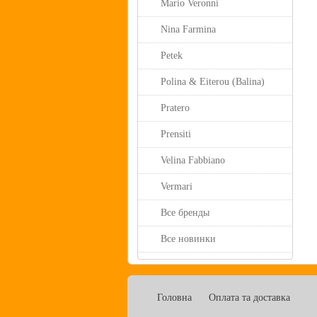
Mario Veronni
Nina Farmina
Petek
Polina & Eiterou (Balina)
Pratero
Prensiti
Velina Fabbiano
Vermari
Все бренды
Все новинки
Головна
Оплата та доставка