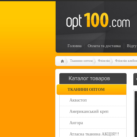
Головна
Оплата та доставка
Відгу
Тканини оптом
Флізелін
Флізелін клейо
ТКАНИНИ ОПТОМ
Аквастоп
Американський креп
Ангора
Атласна тканина АКЦІЯ!!!