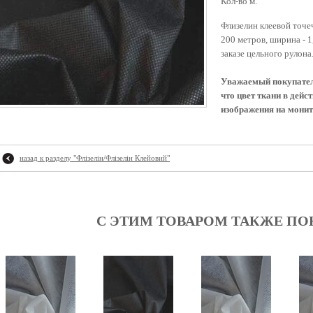
Кол-во м.
Флизелин клеевой точе
200 метров, ширина - 1
заказе цельного рулона
Уважаемый покупател
что цвет ткани в дейс
изображения на монит
назад к разделу "
Флізелін/Флізелін Клейовий
"
С ЭТИМ ТОВАРОМ ТАКЖЕ П