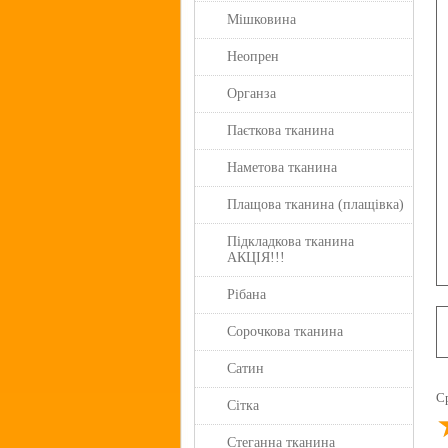
Мішковина
Неопрен
Органза
Паєткова тканина
Наметова тканина
Плащова тканина (плащівка)
Підкладкова тканина
АКЦІЯ!!!
Рібана
Сорочкова тканина
Сатин
С
Сітка
Стеганна тканина