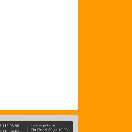
Режим роботи:
6-118-98-96
Пн-Пт с 9-00 до 19-00
6-110-64-65