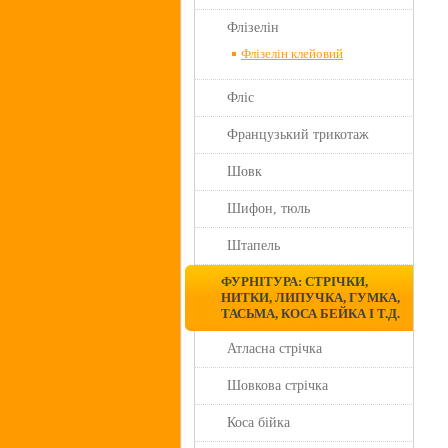
Флізелін
Флізелін клейовий
Фліс
Французький трикотаж
Шовк
Шифон, тюль
Штапель
ФУРНІТУРА: СТРІЧКИ,
НИТКИ, ЛИПУЧКА, ГУМКА,
ТАСЬМА, КОСА БЕЙКА І Т.Д.
Атласна стрічка
Шовкова стрічка
Коса бійка