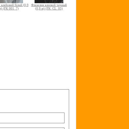
н клейовий білий (0,9
Флизелин клеевой черный
м) (FK 001_7)
(0,9 м) (FK_CL_05)