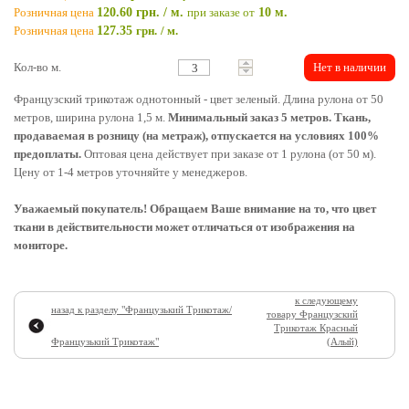
Розничная цена
120.60 грн. / м.
при заказе от
10 м.
Розничная цена
127.35
грн.
/ м.
Кол-во м.
Нет в наличии
Французский трикотаж однотонный - цвет зеленый. Длина рулона от 50
метров, ширина рулона 1,5 м.
Минимальный заказ 5 метров. Ткань,
продаваемая в розницу (на метраж), отпускается на условиях 100%
предоплаты.
Оптовая цена действует при заказе от 1 рулона (от 50 м).
Цену от 1-4 метров уточняйте у менеджеров.
Уважаемый покупатель! Обращаем Ваше внимание на то, что цвет
ткани в действительности может отличаться от изображения на
мониторе.
к следующему
назад к разделу "
Французький Трикотаж/
товару
Французский
Трикотаж Красный
Французький Трикотаж
"
(алый)