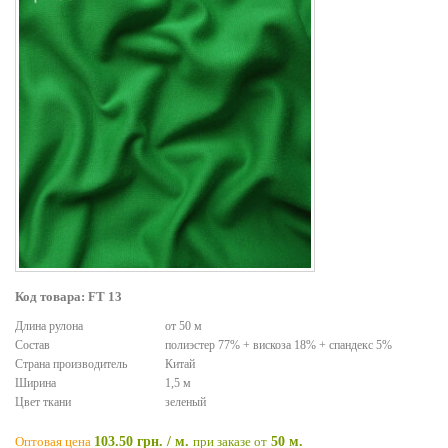
Код товара: FT 13
Длина рулона
от 50 м
Состав
полиэстер 77% + вискоза 18% + спандекс 5%
Страна производитель
Китай
Ширина
1,5 м
Цвет ткани
зеленый
Оптовая цена
103.50 грн. / м.
при заказе от
50 м.