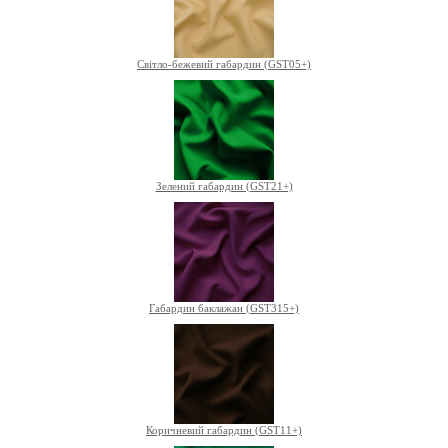
Світло-бежевий габардин (GST05+)
Зелений габардин (GST21+)
Габардин баклажан (GST315+)
Коричневий габардин (GST11+)