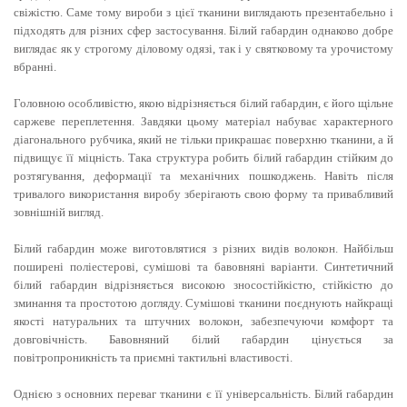
свіжістю. Саме тому вироби з цієї тканини виглядають презентабельно і
підходять для різних сфер застосування. Білий габардин однаково добре
виглядає як у строгому діловому одязі, так і у святковому та урочистому
вбранні.
Головною особливістю, якою відрізняється білий габардин, є його щільне
саржеве переплетення. Завдяки цьому матеріал набуває характерного
діагонального рубчика, який не тільки прикрашає поверхню тканини, а й
підвищує її міцність. Така структура робить білий габардин стійким до
розтягування, деформації та механічних пошкоджень. Навіть після
тривалого використання виробу зберігають свою форму та привабливий
зовнішній вигляд.
Білий габардин може виготовлятися з різних видів волокон. Найбільш
поширені поліестерові, сумішові та бавовняні варіанти. Синтетичний
білий габардин відрізняється високою зносостійкістю, стійкістю до
зминання та простотою догляду. Сумішові тканини поєднують найкращі
якості натуральних та штучних волокон, забезпечуючи комфорт та
довговічність. Бавовняний білий габардин цінується за
повітропроникність та приємні тактильні властивості.
Однією з основних переваг тканини є її універсальність. Білий габардин