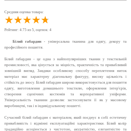
Средняя оценка товара:
★★★★★
★★★★★
★★★★★
Рейтинг:
4.75
из
5
, оценок:
4
Білий габардин
- універсальна тканина для одягу, декору та
професійного пошиття.
Білий габардин - це одна з найпопулярніших тканин у текстильній
промисловості, яка цінується за міцність, практичність та привабливий
зовнішній вигляд. Завдяки особливому способу переплетення ниток
матеріал має характерну діагональну фактуру, високу щільність і
стійкість до зносу. Білий габардин широко використовується для пошиття
одягу, виготовлення домашнього текстилю, оформлення інтер'єрів,
створення сценічних костюмів та корпоративної уніформи.
Універсальність тканини дозволяє застосовувати її як у масовому
виробництві, так і в індивідуальному пошитті.
Сучасний білий габардин є матеріалом, який поєднує в собі естетичну
привабливість і відмінні експлуатаційні характеристики. Білий колір
традиційно асоціюється з чистотою, акуратністю, елегантністю та