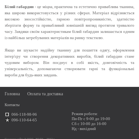
Білий габардин
- це міцна, практична та естетично приваблива тканина,
яка широко використовується у різних сферах. Матеріал відрізняється
високою зносостійкістю, гарною повітропроникністю, здатністю
зберігати форму та привабливий зовнішній вигляд протягом тривалого
часу. Завдяки своїм характеристикам білий габардин залишається одним
із найбільш затребуваних матеріалів на ринку текстилю.
Якщо ви шукаєте надійну тканину для пошиття одягу, оформлення
інтер'єру чи створення декоративних виробів, білий габардин стане
чудовим вибором. Він поєднує в собі якість, довговічність та
універсальність, допомагаючи створювати гарні та функціональні
вироби для будь-яких завдань.
Головна
Оплата та доставка
Контакты
Режим роботи:
066-118-98-96
Пн-Пт с 9-00 до 19-00
096-110-64-65
Сб с 10-00 до 16-00
Нд - вихідний