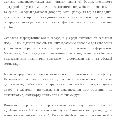
активно використовується для пошиття шкільної форми, медичного
одягу, робочої уніформи, сценічних костюмів, піджаків, спідниць, штанів
та суконь. Завдяки здатності добре тримати форму, матеріал підходить
для створення виробів зі складним кроєм і чіткими лініями. Одяг з білого
габардину виглядає акуратно та професійно навіть після тривалого
носіння.
Особливо затребуваний білий габардин у сфері святкової та весільної
моди. Білий відтінок робить тканину ідеальним вибором для створення
урочистого вбрання, елементів декору та святкового оформлення.
Матеріал добре поєднується з мереживом, атласом, фатином та іншими
декоративними тканинами, дозволяючи створювати гарні та ефектні
композиції.
Білий габардин має хороші показники повітропроникності та комфорту.
Незважаючи на щільну структуру, тканина дозволяє повітря легко
циркулювати, забезпечуючи зручність при носінні. Завдяки цьому
вироби з габардину підходять для використання протягом дня і не
викликають дискомфорту навіть при активному русі.
Важливою перевагою є практичність матеріалу. Білий габардин
відрізняється стійкістю до стирання, що особливо важливо для одягу, що
зазнає регулярної експлуатації. Тканина зберігає свою структуру навіть