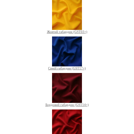
Жовтий габардин (GST03+)
Синій габардин (GST17+)
Бордовий габардин (GST14+)