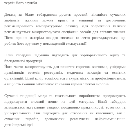
термін його служби.
Догляд за білим габардином досить простий. Більшість сучасних
варіантів тканини можна прати в машинці за дотримання
рекомендованого температурного режиму. Для збереження білизни
рекомендується використовувати спеціальні засоби для світлих тканин.
Після прання матеріал швидко висихає та легко розгладжується, що
робить його зручним у повсякденній експлуатації.
Білий габардин відмінно підходить для корпоративного одягу та
брендованої продукції.
Його часто використовують для пошиття сорочок, костюмів, уніформи
працівників готелів, ресторанів, медичних закладів та освітніх
організацій. Білий колір асоціюється з акуратністю та професіоналізмом,
а міцність тканини забезпечує тривалий термін служби виробів.
Сучасні тенденції моди та текстильного виробництва продовжують
підтримувати високий попит на цей матеріал. Білий габардин
залишається актуальним завдяки поєднанню практичності, естетики та
універсальності. Він підходить для створення як класичних, так і
сучасних виробів, дозволяючи реалізувати найрізноманітніші
дизайнерські ідеї.