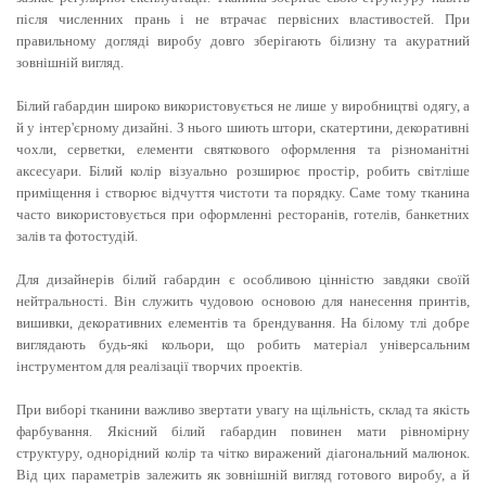
після численних прань і не втрачає первісних властивостей. При
правильному догляді виробу довго зберігають білизну та акуратний
зовнішній вигляд.
Білий габардин широко використовується не лише у виробництві одягу, а
й у інтер'єрному дизайні. З нього шиють штори, скатертини, декоративні
чохли, серветки, елементи святкового оформлення та різноманітні
аксесуари. Білий колір візуально розширює простір, робить світліше
приміщення і створює відчуття чистоти та порядку. Саме тому тканина
часто використовується при оформленні ресторанів, готелів, банкетних
залів та фотостудій.
Для дизайнерів білий габардин є особливою цінністю завдяки своїй
нейтральності. Він служить чудовою основою для нанесення принтів,
вишивки, декоративних елементів та брендування. На білому тлі добре
виглядають будь-які кольори, що робить матеріал універсальним
інструментом для реалізації творчих проектів.
При виборі тканини важливо звертати увагу на щільність, склад та якість
фарбування. Якісний білий габардин повинен мати рівномірну
структуру, однорідний колір та чітко виражений діагональний малюнок.
Від цих параметрів залежить як зовнішній вигляд готового виробу, а й