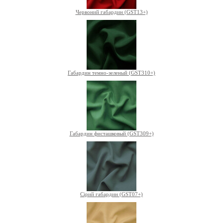
Червоний габардин (GST13+)
Габардин темно-зеленый (GST310+)
Габардин фисташковый (GST309+)
Сірий габардин (GST07+)