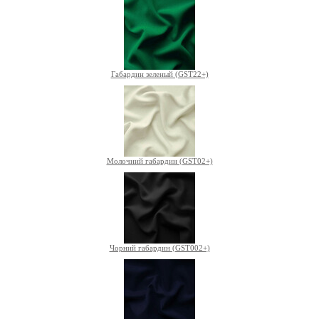
Габардин зеленый (GST22+)
Молочний габардин (GST02+)
Чорний габардин (GST002+)