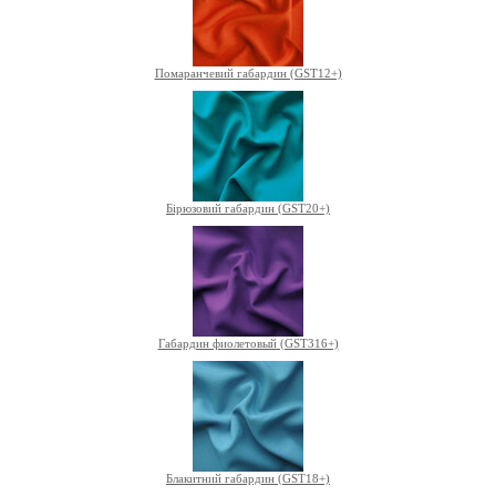
Помаранчевий габардин (GST12+)
Бірюзовий габардин (GST20+)
Габардин фиолетовый (GST316+)
Блакитний габардин (GST18+)