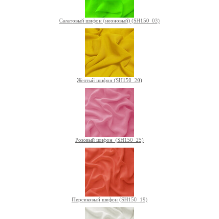
Салатовый шифон (неоновый) (SH150_03)
Желтый шифон (SH150_20)
Розовый шифон (SH150_25)
Персиковый шифон (SH150_19)