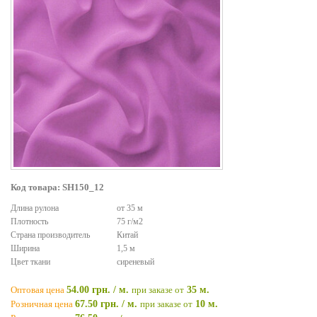
Код товара: SH150_12
Длина рулона
от 35 м
Плотность
75 г/м2
Страна производитель
Китай
Ширина
1,5 м
Цвет ткани
сиреневый
Оптовая цена
54.00 грн. / м.
при заказе от
35 м.
Розничная цена
67.50 грн. / м.
при заказе от
10 м.