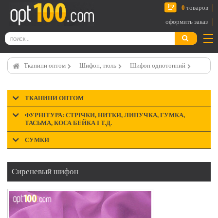
0
товаров
оформить заказ
Тканини оптом
Шифон, тюль
Шифон однотонний
ТКАНИНИ ОПТОМ
ФУРНІТУРА: СТРІЧКИ, НИТКИ, ЛИПУЧКА, ГУМКА,
ТАСЬМА, КОСА БЕЙКА І Т.Д.
СУМКИ
Сиреневый шифон