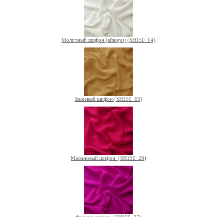
Молочный шифон (айвори) (SH150_04)
Бежевый шифон (SH150_09)
Малиновый шифон (SH150_26)