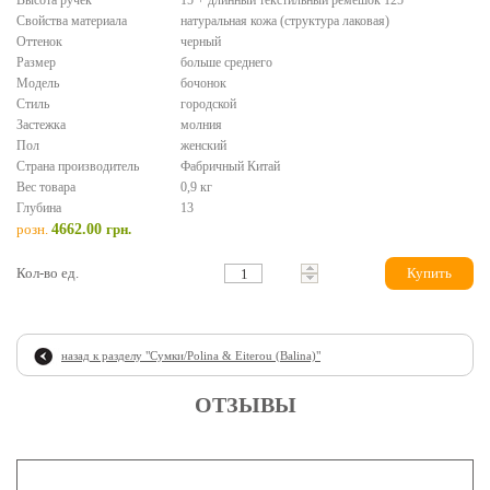
Высота ручек
15 + длинный текстильный ремешок 125
Свойства материала
натуральная кожа (структура лаковая)
Оттенок
черный
Размер
больше среднего
Модель
бочонок
Стиль
городской
Застежка
молния
Пол
женский
Страна производитель
Фабричный Китай
Вес товара
0,9 кг
Глубина
13
розн.
4662.00
грн.
Кол-во ед.
Купить
назад к разделу "
Сумки/Polina & Eiterou (Balina)
"
ОТЗЫВЫ