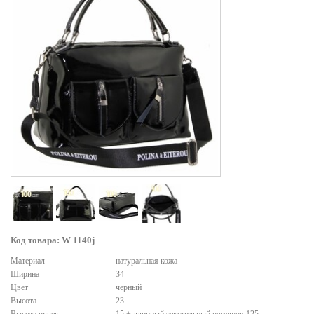
Код товара: W 1140j
Материал
натуральная кожа
Ширина
34
Цвет
черный
Высота
23