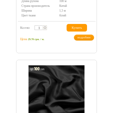
Длина рулона
100 м
Страна производитель
Китай
Ширина
1,5 м
Цвет ткани
білий
Кол-во
Купить
подробнее
Цена
29.70
грн.
/ м.