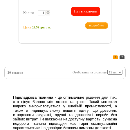
Нет в наличии
Кол-во
подробнее
Цена
29.70
грн.
/ м.
1
2
Отобразить на странице
20
товаров
Підкладкова тканина
- це оптимальне рішення для тих,
хто цінує баланс між якістю та ціною. Такий матеріал
широко використовується у швейній промисловості, а
також в індивідуальному пошитті одягу, що дозволяє
створювати акуратні, зручні та довговічні вироби без
зайвих витрат. Незважаючи на доступну вартість, сучасна
недорога тканина підкладки має гарні експлуатаційні
характеристики і відповідає базовим вимогам до якості.