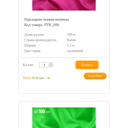
Підкладкова тканина малинова
Код товара: PTB_006
Длина рулона
100 м
Страна производитель
Китай
Ширина
1,5 м
Цвет ткани
малиновий
Кол-во
Купить
подробнее
Цена
29.70
грн.
/ м.