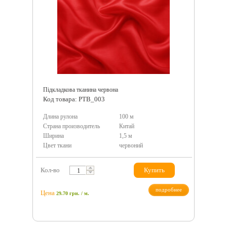
Підкладкова тканина червона
Код товара: PTB_003
Длина рулона
100 м
Страна производитель
Китай
Ширина
1,5 м
Цвет ткани
червоний
Кол-во
Купить
подробнее
Цена
29.70
грн.
/ м.