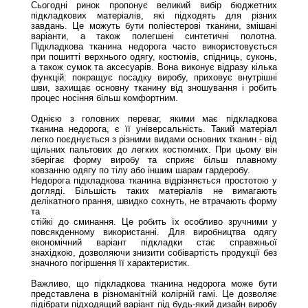
Сьогодні ринок пропонує великий вибір бюджетних
підкладкових матеріалів, які підходять для різних
завдань. Це можуть бути поліестерові тканини, змішані
варіанти, а також полегшені синтетичні полотна.
Підкладкова тканина недорога часто використовується
при пошитті верхнього одягу, костюмів, спідниць, суконь,
а також сумок та аксесуарів. Вона виконує відразу кілька
функцій: покращує посадку виробу, приховує внутрішні
шви, захищає основну тканину від зношування і робить
процес носіння більш комфортним.
Однією з головних переваг, якими має підкладкова
тканина недорога, є її універсальність. Такий матеріал
легко поєднується з різними видами основних тканин - від
щільних пальтових до легких костюмних. При цьому він
зберігає форму виробу та сприяє більш плавному
ковзанню одягу по тілу або іншим шарам гардеробу.
Недорога підкладкова тканина відрізняється простотою у
догляді. Більшість таких матеріалів не вимагають
делікатного прання, швидко сохнуть, не втрачають форму
та
стійкі до сминання. Це робить їх особливо зручними у
повсякденному використанні. Для виробництва одягу
економічний варіант підкладки стає справжньої
знахідкою, дозволяючи знизити собівартість продукції без
значного погіршення її характеристик.
Важливо, що підкладкова тканина недорога може бути
представлена ​​в різноманітній колірній гамі. Це дозволяє
підібрати підходящий варіант під будь-який дизайн виробу