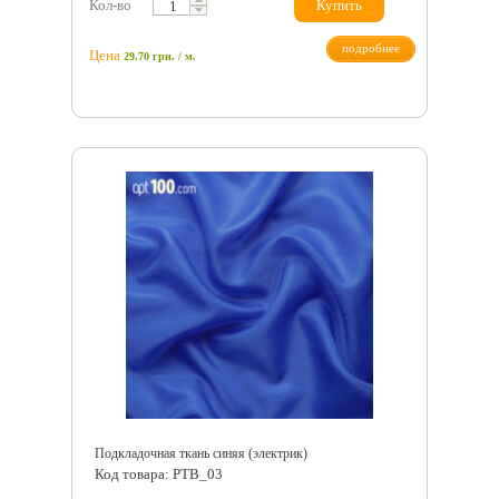
Кол-во
Купить
подробнее
Цена
29.70
грн.
/ м.
Подкладочная ткань синяя (электрик)
Код товара: PTB_03