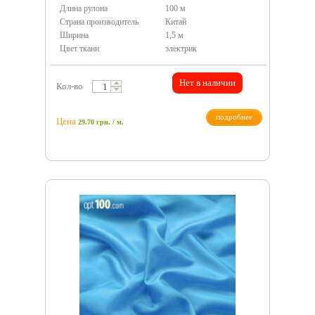
Длина рулона
100 м
Страна производитель
Китай
Ширина
1,5 м
Цвет ткани
электрик
Нет в наличии
Кол-во
подробнее
Цена
29.70
грн.
/ м.