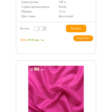
Длина рулона
100 м
Страна производитель
Китай
Ширина
1,5 м
Цвет ткани
фіолетовий
Кол-во
Купить
подробнее
Цена
29.70
грн.
/ м.