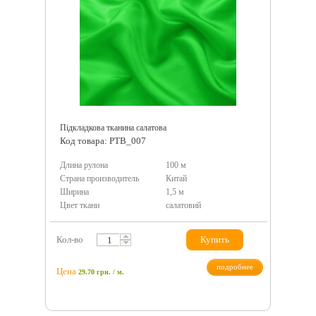
Підкладкова тканина салатова
Код товара: PTB_007
Длина рулона
100 м
Страна производитель
Китай
Ширина
1,5 м
Цвет ткани
салатовий
Кол-во
Купить
подробнее
Цена
29.70
грн.
/ м.