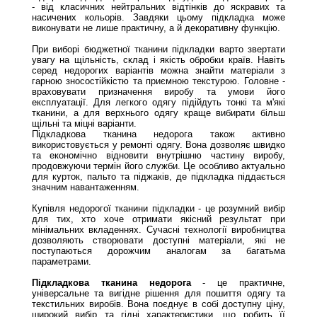
- від класичних нейтральних відтінків до яскравих та
насичених кольорів. Завдяки цьому підкладка може
виконувати не лише практичну, а й декоративну функцію.
При виборі бюджетної тканини підкладки варто звертати
увагу на щільність, склад і якість обробки країв. Навіть
серед недорогих варіантів можна знайти матеріали з
гарною зносостійкістю та приємною текстурою. Головне -
враховувати призначення виробу та умови його
експлуатації. Для легкого одягу підійдуть тонкі та м'які
тканини, а для верхнього одягу краще вибирати більш
щільні та міцні варіанти.
Підкладкова тканина недорога також активно
використовується у ремонті одягу. Вона дозволяє швидко
та економічно відновити внутрішню частину виробу,
продовжуючи термін його служби. Це особливо актуально
для курток, пальто та піджаків, де підкладка піддається
значним навантаженням.
Купівля недорогої тканини підкладки - це розумний вибір
для тих, хто хоче отримати якісний результат при
мінімальних вкладеннях. Сучасні технології виробництва
дозволяють створювати доступні матеріали, які не
поступаються дорожчим аналогам за багатьма
параметрами.
Підкладкова тканина недорога
- це практичне,
універсальне та вигідне рішення для пошиття одягу та
текстильних виробів. Вона поєднує в собі доступну ціну,
широкий вибір та гідні характеристики, що робить її