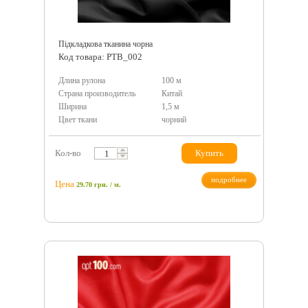
Підкладкова тканина чорна
Код товара: PTB_002
Длина рулона
100 м
Страна производитель
Китай
Ширина
1,5 м
Цвет ткани
чорний
Кол-во
Купить
подробнее
Цена
29.70
грн.
/ м.