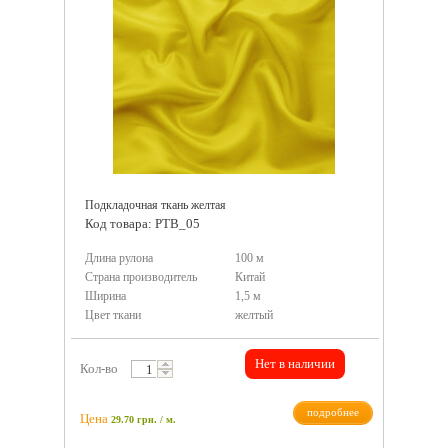
Подкладочная ткань желтая
Код товара: PTB_05
Длина рулона
100 м
Страна производитель
Китай
Ширина
1,5 м
Цвет ткани
желтый
Нет в наличии
Кол-во
подробнее
Цена
29.70
грн.
/ м.