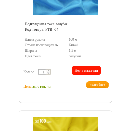
Подкладочная ткань голубая
Код товара: PTB_04
Длина рулона
100 м
Страна производитель
Китай
Ширина
1,5 м
Цвет ткани
голубой
Нет в наличии
Кол-во
подробнее
Цена
29.70
грн.
/ м.